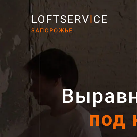
LOFTSERV
I
CE
ЗАПОРОЖЬЕ
Выравн
под 