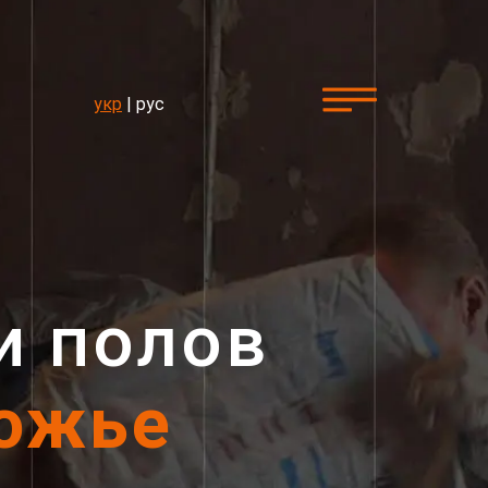
укр
|
рус
и полов
рожье